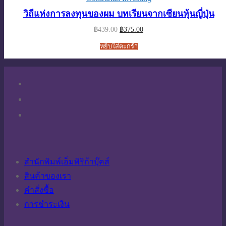
วิถีแห่งการลงทุนของผม บทเรียนจากเซียนหุ้นญี่ปุ่น
Original
Current
฿
439.00
฿
375.00
price
price
was:
is:
หยิบใส่ตะกร้า
฿439.00.
฿375.00.
สำนักพิมพ์เอ็มพิริก้าบุ๊คส์
สินค้าของเรา
คำสั่งซื้อ
การชำระเงิน