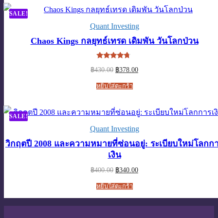
SALE!
Quant Investing
Chaos Kings กลยุทธ์เทรด เดิมพัน วันโลกป่วน
ให้คะแนน
Original
Current
฿
430.00
฿
378.00
4.50
price
price
ตั้งแต่ 1-5
was:
is:
คะแนน
หยิบใส่ตะกร้า
฿430.00.
฿378.00.
SALE!
Quant Investing
วิกฤตปี 2008 และความหมายที่ซ่อนอยู่: ระเบียบใหม่โลกก
เงิน
Original
Current
฿
400.00
฿
340.00
price
price
was:
is:
หยิบใส่ตะกร้า
฿400.00.
฿340.00.