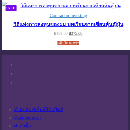
SALE!
Contrarian Investing
วิถีแห่งการลงทุนของผม บทเรียนจากเซียนหุ้นญี่ปุ่น
Original
Current
฿
439.00
฿
375.00
price
price
was:
is:
หยิบใส่ตะกร้า
฿439.00.
฿375.00.
สำนักพิมพ์เอ็มพิริก้าบุ๊คส์
สินค้าของเรา
คำสั่งซื้อ